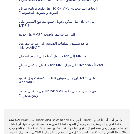
هل يقوم برنامج تنزيل TikTok MP3 الخاص بك بتخزين
الصوت والصوت المحفوظ ؟
هل يمكن تحويل جميع مقاطع الفيديو على TikTok إلى
MP3 ؟
هل جودة MP3 التي تم تنزيلها واضحة ؟
ما هو تنسيق الملفات الصوتية التي تم تنزيلها من
TikTokABC ؟
هل أحتاج إلى الدفع لتحويل TikTok إلى MP3 ؟
هل يمكنني تنزيل TikTok MP3 على جهاز iPhone أو iPad
؟
كيفية تحويل فيديو TikTok إلى ملف صوتي MP3 على
Android ؟
هل يمكنني ضبط TikTok MP3 الذي تم تنزيله على نغمة
رنين هاتفي ؟
TikTokABC (Tiktok MP3 Downloader) ليس أداة TikTok ، وليس لدينا أي علاقة مع
ملاحظة:
TikTok أو Bytes. نحن ندعم مستخدمي TikTok فقط لتنزيل الموسيقى التصويرية أو الصوت
لمقاطع فيديو TikTok المفضلة لديهم. يرجى عدم انتهاك حقوق الطبع والنشر للآخرين عند استخدام
برنامج تنزيل الصوت TikTok الخاص بنا. إذا كنت تواجه مشاكل في استخدام مواقع مثل SnapTik أو