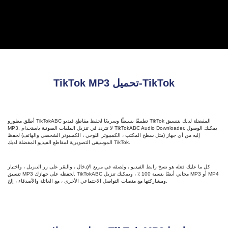
TikTok MP3 تحميل-TikTok
أطلق مطورو TikTokABC تطبيقًا بسيطًا وسريعًا لحفظ مقاطع فيديو TikTok المفضلة لديك بتنسيق
MP3. لا تتردد في تنزيل الملفات الصوتية باستخدام TikTokABC Audio Downloader. يمكنك الوصول
إليه من أي جهاز (مثل سطح المكتب ، الكمبيوتر اللوحي ، الكمبيوتر الشخصي والهاتف) لحفظ
الموسيقى التصويرية لمقاطع الفيديو المفضلة لديك TikTok.
كل ما عليك فعله هو نسخ رابط الفيديو ، ولصقه في مربع الإدخال ، والنقر على زر التنزيل ، واختيار
تنسيق MP3 لحفظه على جهازك. TikTokABC مجاني أيضًا بنسبة 100 ٪ ، ويمكنك تنزيل MP3 أو MP4
ومشاركتها مع منصات التواصل الاجتماعي الأخرى ، مع العائلة والأصدقاء ، إلخ.