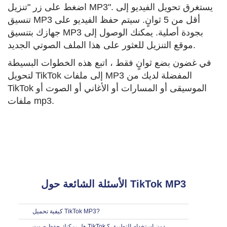
اضغط على زر "تنزيل MP3". يستغرق تحويل الفيديو إلى
تنسيق MP3 أقل من 5 ثوانٍ. سيتم حفظ الفيديو على
جهازك بتنسيق MP3 بجودة أصلية. يمكنك الوصول إلى
موقع التنزيل للعثور على هذا الملف الصوتي الجديد.
في غضون بضع ثوانٍ فقط ، اتبع هذه الخطوات البسيطة
لتحويل TikTok إلى ملفات MP3 المفضلة لديك من
TikTok الموسيقى أو المسارات أو الأغاني أو الصوت أو
ملفات mp3.
الأسئلة الشائعة حول TikTok MP3
كيفية تحميل TikTok MP3?
هل يمكنك حفظ صوت TikTok دون استخدام التطبيق ؟