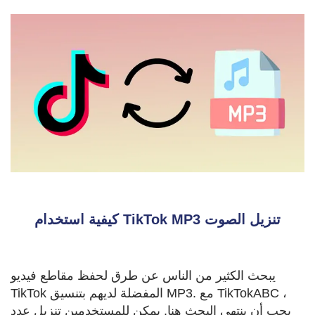
كيفية استخدام TikTok MP3 تنزيل الصوت
يبحث الكثير من الناس عن طرق لحفظ مقاطع فيديو
TikTok المفضلة لديهم بتنسيق MP3. مع TikTokABC ،
يجب أن ينتهي البحث هنا. يمكن للمستخدمين تنزيل عدد