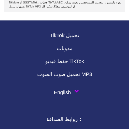
TikMate أو SSSTikTok ، فجرّب TikTokABC! نقوم باستمرار بتحديث المستخدمين بحيث يمكن
بسهولة تنزيل TikTok MP3 والموسيقى مجانًا. شكرا لك!
TikTok تحميل
مدونات
حفظ فيديو TikTok
تحميل صوت الصوت MP3
English
روابط الصداقة：